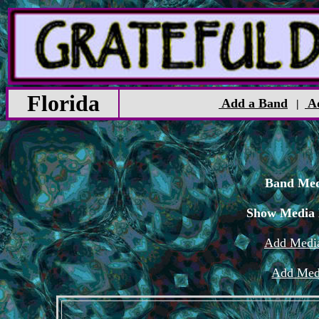
Florida
Add a Band
Ad
|
Band Med
Show Media 
Add Media
Add Med