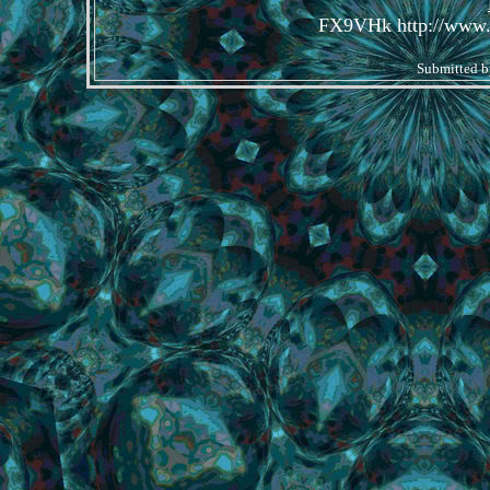
FX9VHk http://ww
Submitted 